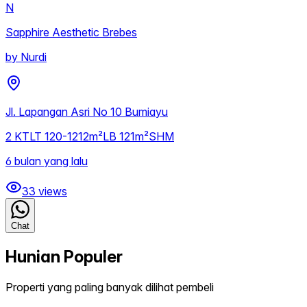
N
Sapphire Aesthetic Brebes
by
Nurdi
Jl. Lapangan Asri No 10 Bumiayu
2
KT
LT
120-1212m²
LB
121m²
SHM
6 bulan yang lalu
33
views
Chat
Hunian Populer
Properti yang paling banyak dilihat pembeli