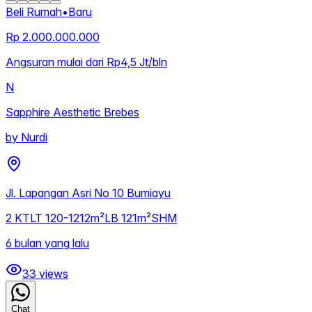
Beli Rumah
•
Baru
Rp 2.000.000.000
Angsuran mulai dari Rp4,5 Jt/bln
N
Sapphire Aesthetic Brebes
by
Nurdi
Jl. Lapangan Asri No 10 Bumiayu
2
KT
LT
120-1212m²
LB
121m²
SHM
6 bulan yang lalu
33
views
Chat