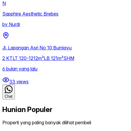
N
Sapphire Aesthetic Brebes
by
Nurdi
Jl. Lapangan Asri No 10 Bumiayu
2
KT
LT
120-1212m²
LB
121m²
SHM
6 bulan yang lalu
33
views
Chat
Hunian Populer
Properti yang paling banyak dilihat pembeli