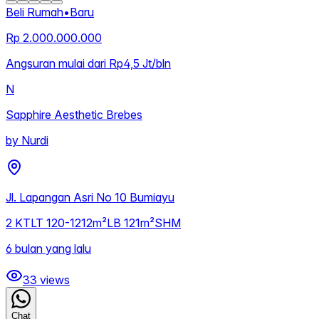
Beli Rumah
•
Baru
Rp 2.000.000.000
Angsuran mulai dari Rp4,5 Jt/bln
N
Sapphire Aesthetic Brebes
by
Nurdi
Jl. Lapangan Asri No 10 Bumiayu
2
KT
LT
120-1212m²
LB
121m²
SHM
6 bulan yang lalu
33
views
Chat