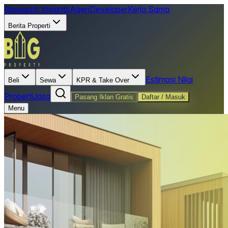
Research Insights
Agen
Developer
Kerja Sama
Berita Properti
Estimasi Nilai
Beli
Sewa
KPR & Take Over
Properti
Jasa
Pasang Iklan Gratis
Daftar / Masuk
Menu