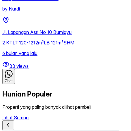
by
Nurdi
Jl. Lapangan Asri No 10 Bumiayu
2
KT
LT
120-1212m²
LB
121m²
SHM
6 bulan yang lalu
33
views
Chat
Hunian Populer
Properti yang paling banyak dilihat pembeli
Lihat Semua