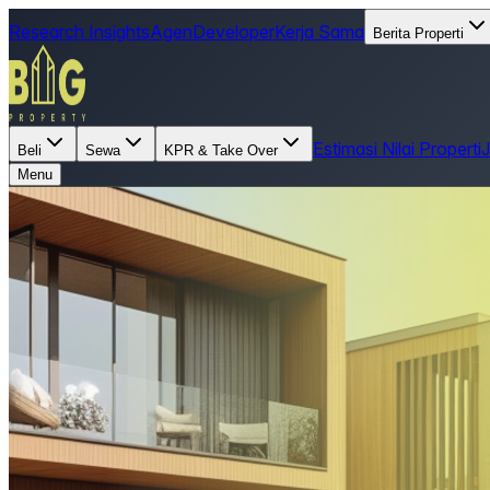
Research Insights
Agen
Developer
Kerja Sama
Berita Properti
Estimasi Nilai Properti
Beli
Sewa
KPR & Take Over
Menu