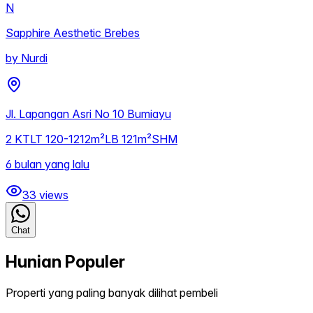
N
Sapphire Aesthetic Brebes
by
Nurdi
Jl. Lapangan Asri No 10 Bumiayu
2
KT
LT
120-1212m²
LB
121m²
SHM
6 bulan yang lalu
33
views
Chat
Hunian Populer
Properti yang paling banyak dilihat pembeli