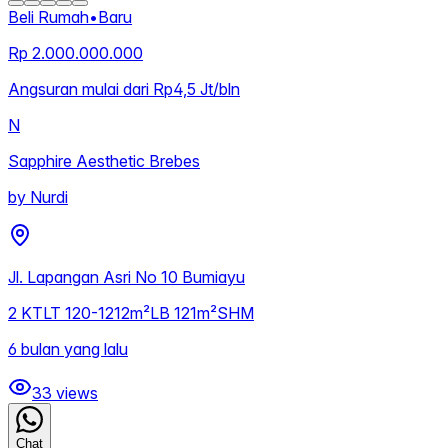
Beli Rumah
•
Baru
Rp 2.000.000.000
Angsuran mulai dari Rp4,5 Jt/bln
N
Sapphire Aesthetic Brebes
by
Nurdi
Jl. Lapangan Asri No 10 Bumiayu
2
KT
LT
120-1212m²
LB
121m²
SHM
6 bulan yang lalu
33
views
Chat