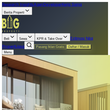
Research Insights
Agen
Developer
Kerja Sama
Berita Properti
Estimasi Nilai
Beli
Sewa
KPR & Take Over
Properti
Jasa
Pasang Iklan Gratis
Daftar / Masuk
Menu