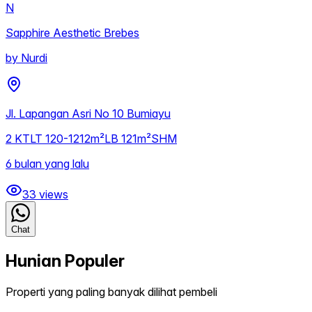
N
Sapphire Aesthetic Brebes
by
Nurdi
Jl. Lapangan Asri No 10 Bumiayu
2
KT
LT
120-1212m²
LB
121m²
SHM
6 bulan yang lalu
33
views
Chat
Hunian Populer
Properti yang paling banyak dilihat pembeli