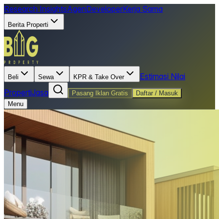
Research Insights
Agen
Developer
Kerja Sama
Berita Properti
Estimasi Nilai
Beli
Sewa
KPR & Take Over
Properti
Jasa
Pasang Iklan Gratis
Daftar / Masuk
Menu