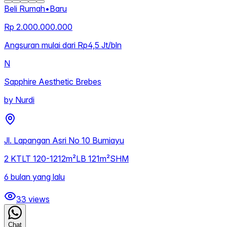
Beli Rumah
•
Baru
Rp 2.000.000.000
Angsuran mulai dari Rp4,5 Jt/bln
N
Sapphire Aesthetic Brebes
by
Nurdi
Jl. Lapangan Asri No 10 Bumiayu
2
KT
LT
120-1212m²
LB
121m²
SHM
6 bulan yang lalu
33
views
Chat