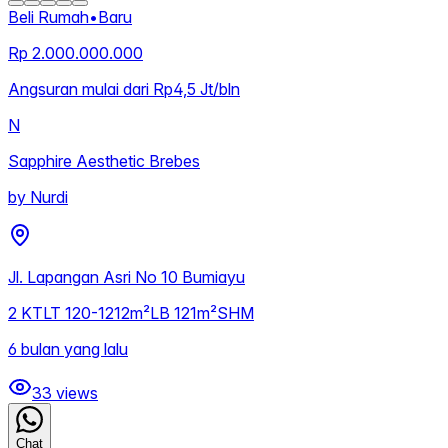
Beli Rumah
•
Baru
Rp 2.000.000.000
Angsuran mulai dari Rp4,5 Jt/bln
N
Sapphire Aesthetic Brebes
by
Nurdi
Jl. Lapangan Asri No 10 Bumiayu
2
KT
LT
120-1212m²
LB
121m²
SHM
6 bulan yang lalu
33
views
Chat