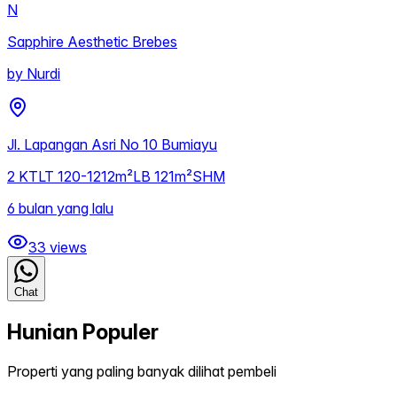
N
Sapphire Aesthetic Brebes
by
Nurdi
Jl. Lapangan Asri No 10 Bumiayu
2
KT
LT
120-1212m²
LB
121m²
SHM
6 bulan yang lalu
33
views
Chat
Hunian Populer
Properti yang paling banyak dilihat pembeli