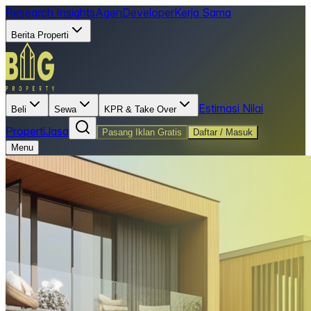
Research Insights
Agen
Developer
Kerja Sama
Berita Properti
Estimasi Nilai
Beli
Sewa
KPR & Take Over
Properti
Jasa
Pasang Iklan Gratis
Daftar / Masuk
Menu