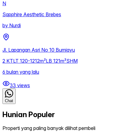
N
Sapphire Aesthetic Brebes
by
Nurdi
Jl. Lapangan Asri No 10 Bumiayu
2
KT
LT
120-1212m²
LB
121m²
SHM
6 bulan yang lalu
33
views
Chat
Hunian Populer
Properti yang paling banyak dilihat pembeli