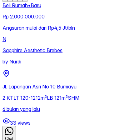
Beli Rumah
•
Baru
Rp 2.000.000.000
Angsuran mulai dari Rp4,5 Jt/bln
N
Sapphire Aesthetic Brebes
by
Nurdi
Jl. Lapangan Asri No 10 Bumiayu
2
KT
LT
120-1212m²
LB
121m²
SHM
6 bulan yang lalu
33
views
Chat