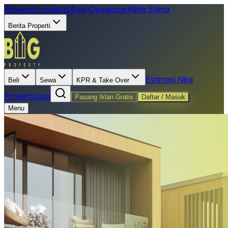
Research Insights
Agen
Developer
Kerja Sama
Berita Properti
Estimasi Nilai
Beli
Sewa
KPR & Take Over
Properti
Jasa
Pasang Iklan Gratis
Daftar / Masuk
Menu