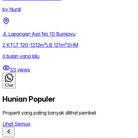
by
Nurdi
Jl. Lapangan Asri No 10 Bumiayu
2
KT
LT
120-1212m²
LB
121m²
SHM
6 bulan yang lalu
33
views
Chat
Hunian Populer
Properti yang paling banyak dilihat pembeli
Lihat Semua