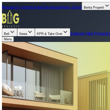
Research Insights
Agen
Developer
Kerja Sama
Berita Properti
Estimasi Nilai Properti
Beli
Sewa
KPR & Take Over
Menu